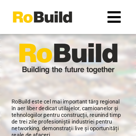
Skip
to
Tog
content
Navi
Locație
Organizatori
Expozanți
Vizitatori
RoBuild este cel mai important târg regional
în aer liber dedicat utilajelor, camioanelor și
tehnologiilor pentru construcții, reunind timp
Catalog expozanți
de trei zile profesioniștii industriei pentru
networking, demonstrații live și oportunități
reale de afaceri.