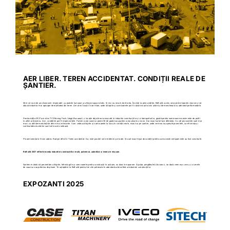
AER LIBER. TEREN ACCIDENTAT. CONDIȚII REALE DE
ȘANTIER.
Știm că nu este un showroom impecabil, cu podele lucioase și utilaje expuse static. Și nici nu ne-am dorit asta. Încă de la prima ediție, RoBuild a ales să iasă din tiparele clasice și să
aducă industria mai aproape de realitatea din teren. Am ales locații în aer liber, unde utilajele și camioanele pot fi văzute exact acolo unde își demonstrează cu adevărat performanțele.
Pentru ediția 2027 am ales TCS Racing Park, lângă București, o locație deja bine cunoscută în industria construcțiilor și a transporturilor, gazdă pentru numeroase evenimente de profil
în ultimul deceniu. Aici, condițiile pot fi imprevizibile. Putem avea soare și peste 30 de grade sau putem avea ploaie și noroi. Dar exact asta face diferența. Cu cât provocările sunt mai
mari, cu atât demonstrațiile devin mai relevante. Vom vedea utilajele și camioanele la lucru în condiții reale, exact ca pe șantier, unde vremea nu oprește proiectele, iar eficiența și
continuitatea lucrărilor sunt cele care contează.
Ploaie torențială. Noroi adânc. Rampe dificile. Teren accidentat. Da, este posibil să le întâlnim pe toate. Și sunt exact tipul de condiții pentru care aceste echipamente au fost construite.
RoBuild 2027 reflectă esența industriei construcțiilor: reală, puternică, autentică și mereu în mișcare.
Suntem mândri să prezentăm utilajele, tehnologiile și camioanele pentru construcții în acțiune, nu doar în expunere. Așadar, pregătește-ți bocancii, iar dacă vremea o cere, și cizmele
de cauciuc sau pelerina de ploaie. Te așteptăm la RoBuild pentru trei zile petrecute în adevărata atmosferă a industriei construcțiilor.
EXPOZANTI 2025