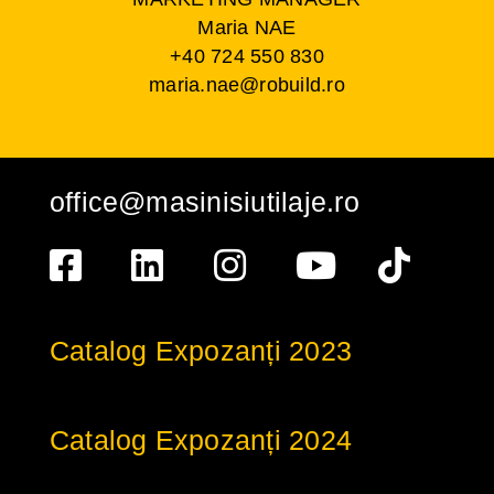
Maria NAE
+40 724 550 830
maria.nae@robuild.ro
office@masinisiutilaje.ro
Catalog Expozanți 2023
Catalog Expozanți 2024