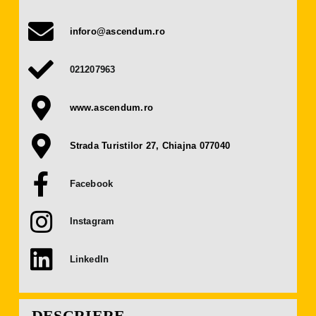
Presă
inforo@ascendum.ro
Contact
021207963
OBȚINE BILET
www.ascendum.ro
DEVINO EXPOZANT
Strada Turistilor 27, Chiajna 077040
Facebook
Instagram
LinkedIn
DESCRIERE