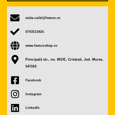
Presă
viola.csiki@fomco.ro
Contact
0743523426
OBȚINE BILET
www.fomcoshop.ro
DEVINO EXPOZANT
Principală str., no. 801/E, Cristești, Jud. Mureș,
547185
Facebook
Instagram
LinkedIn