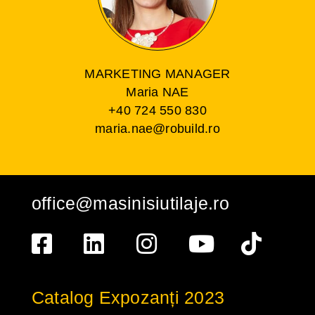
MARKETING MANAGER
Maria NAE
+40 724 550 830
maria.nae@robuild.ro
office@masinisiutilaje.ro
Catalog Expozanți 2023