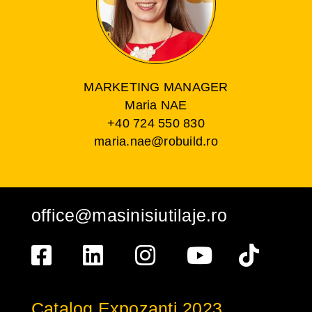
MARKETING MANAGER
Maria NAE
+40 724 550 830
maria.nae@robuild.ro
office@masinisiutilaje.ro
Catalog Expozanți 2023