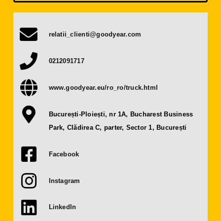
Presă
relatii_clienti@goodyear.com
Contact
0212091717
OBȚINE BILET
www.goodyear.eu/ro_ro/truck.html
DEVINO EXPOZANT
București-Ploiești, nr 1A, Bucharest Business
Park, Clădirea C, parter, Sector 1, București
Facebook
Instagram
LinkedIn