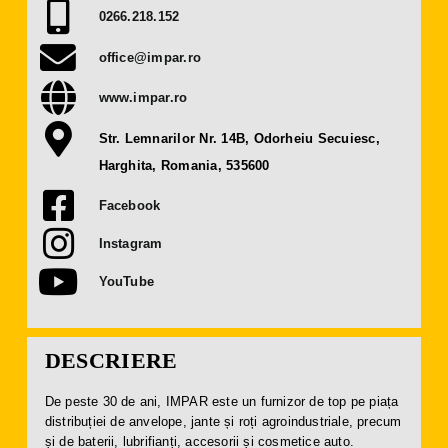
Presă
0266.218.152
office@impar.ro
Contact
www.impar.ro
OBȚINE BILET
Str. Lemnarilor Nr. 14B, Odorheiu Secuiesc,
Harghita, Romania, 535600
DEVINO EXPOZANT
Facebook
Instagram
YouTube
DESCRIERE
De peste 30 de ani, IMPAR este un furnizor de top pe piața
distribuției de anvelope, jante și roți agroindustriale, precum
și de baterii, lubrifianți, accesorii și cosmetice auto.