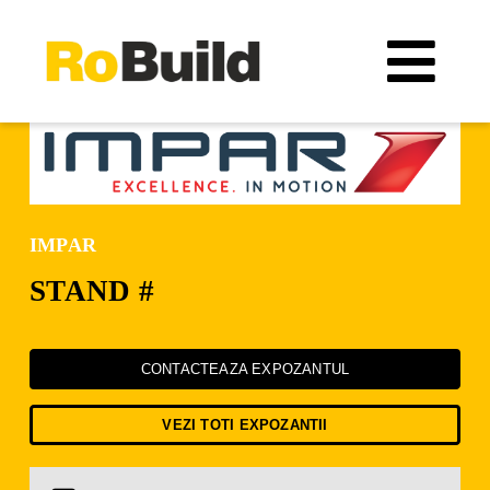
Skip
to
Tog
content
Navi
Locație
Organizatori
IMPAR
Expozanți
STAND #
Vizitatori
CONTACTEAZA EXPOZANTUL
Catalog expozanți
VEZI TOTI EXPOZANTII