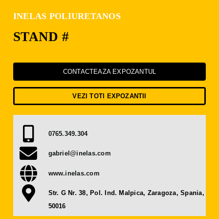
Presă
INELAS POLIURETANOS
STAND #
Contact
OBȚINE BILET
CONTACTEAZA EXPOZANTUL
VEZI TOTI EXPOZANTII
DEVINO EXPOZANT
0765.349.304
gabriel@inelas.com
www.inelas.com
Str. G Nr. 38, Pol. Ind. Malpica, Zaragoza, Spania,
50016