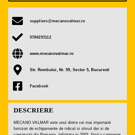
Presă
suppliers@mecanovalmar.ro
Contact
0784293112
OBȚINE BILET
www.mecanovalmar.ro
DEVINO EXPOZANT
Str. Rombului, Nr. 59, Sector 5, Bucuresti
Facebook
DESCRIERE
MECANO VALMAR este unul dintre cei mai importanti
furnizori de echipamente de ridicat si stivuit dar si de
constructii din Romania. Infiintata in 2003, fiind o companie