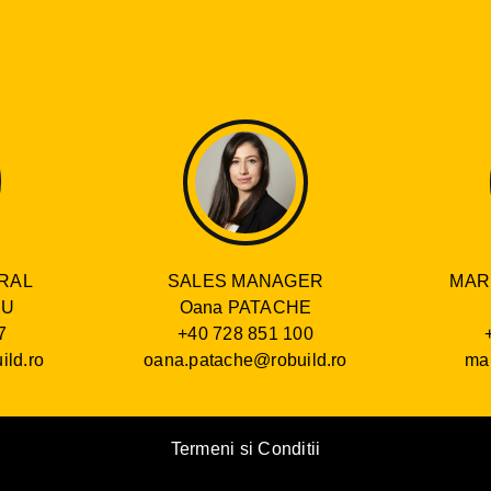
SALES MANAGER
RAL
MAR
Oana PATACHE
RU
+40 728 851 100
7
oana.patache@robuild.ro
ild.ro
mar
Termeni si Conditii