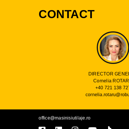
CONTACT
DIRECTOR GENE
Cornelia ROTA
+40 721 138 72
cornelia.rotaru@robu
office@masinisiutilaje.ro