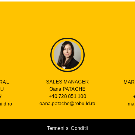
SALES MANAGER
RAL
MAR
Oana PATACHE
RU
+40 728 851 100
7
oana.patache@robuild.ro
ild.ro
mar
Termeni si Conditii