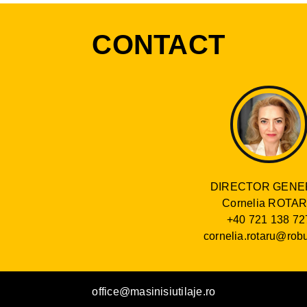
CONTACT
DIRECTOR GENE
Cornelia ROTA
+40 721 138 72
cornelia.rotaru@robu
office@masinisiutilaje.ro