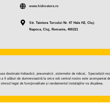
www.hidrostore.ro
Str. Taietura Turcului Nr. 47 Hala H2, Cluj-
Napoca, Cluj, Romania, 400221
estinate hidraulicii, pneumaticii ,sistemelor de ridicat,. Specialiștii noșt
a fi alături de dumnevoastră la orice oră centrul nostru este acompaniat de
stresul legat de funcţionalitate și randamentul instalaţiilor va dispărea.