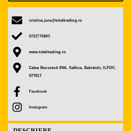
Presă
cristina.jura@totaltrading.ro
Contact
0722776885
OBȚINE BILET
www.totaltrading.ro
DEVINO EXPOZANT
Calea Bucuresti 89A, Saftica, Balotesti, ILFOV,
077017
Facebook
Instagram
DESCRIERE