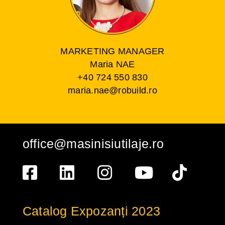
MARKETING MANAGER
Maria NAE
+40 724 550 830
maria.nae@robuild.ro
office@masinisiutilaje.ro
Catalog Expozanți 2023