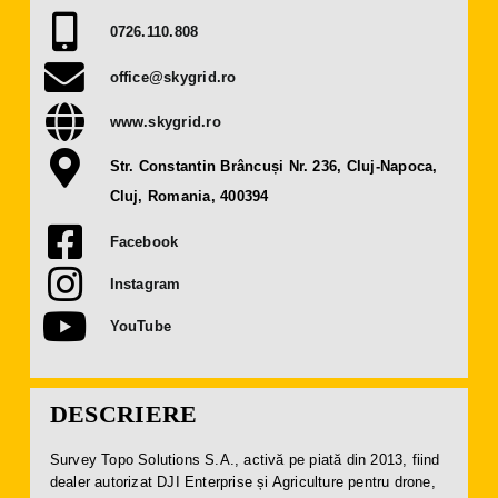
Presă
0726.110.808
office@skygrid.ro
Contact
www.skygrid.ro
OBȚINE BILET
Str. Constantin Brâncuși Nr. 236, Cluj-Napoca,
Cluj, Romania, 400394
DEVINO EXPOZANT
Facebook
Instagram
YouTube
DESCRIERE
Survey Topo Solutions S.A., activă pe piată din 2013, fiind
dealer autorizat DJI Enterprise și Agriculture pentru drone,