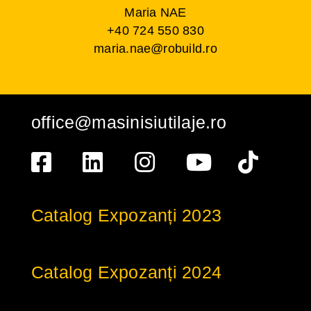
Maria NAE
+40 724 550 830
maria.nae@robuild.ro
office@masinisiutilaje.ro
Catalog Expozanți 2023
Catalog Expozanți 2024