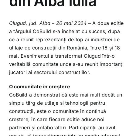
din Alba Iulia
Presă
Contact
Ciugud, jud. Alba – 20 mai 2024
– A doua ediție
a târgului CoBuild s-a încheiat cu succes, după
ce a reunit reprezentanți de top ai industriei de
OBȚINE BILET
utilaje de construcții din România, între 16 și 18
mai. Evenimentul a transformat Ciugud într-o
DEVINO EXPOZANT
veritabilă comunitate unde s-au reunit importanți
jucatori ai sectorului constructiilor.
O comunitate în creștere
CoBuild a demonstrat că este mai mult decât un
simplu târg de utilaje si tehnologii pentru
construcții, este o comunitate în continuă
creștere, în care fiecare ediție aduce noi
parteneri și colaboratori. Participanții au avut
ocazia să interacționeze într-un mediu informal,