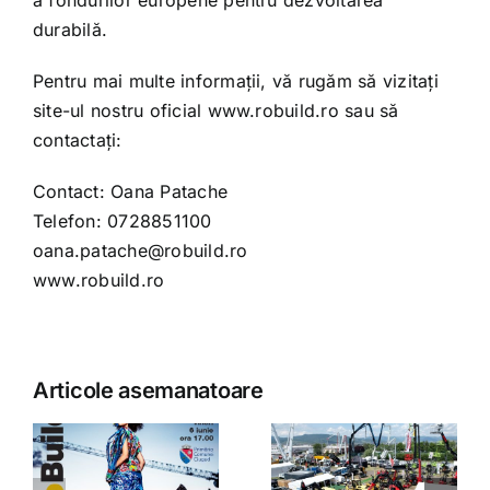
a fondurilor europene pentru dezvoltarea
durabilă.
Pentru mai multe informații, vă rugăm să vizitați
site-ul nostru oficial
www.robuild.ro
sau să
contactați:
Contact: Oana Patache
Telefon: 0728851100
oana.patache@robuild.ro
www.robuild.ro
Articole asemanatoare
CoBuild
devine
CoBuild
RoBuild – o
2024
nouă etapă