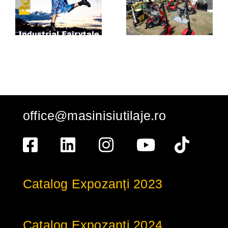
Overview:
pentru
Building
târgul-
The Future
festival de
Together
utilaje de
construcții
office@masinisiutilaje.ro
Catalog Expozanți 2023
Catalog Expozanți 2024